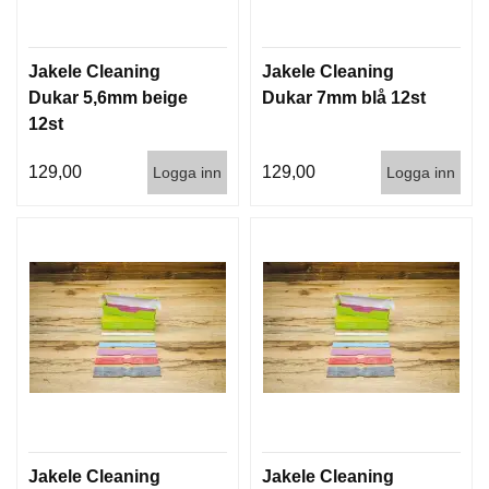
G
Jakele Cleaning
Jakele Cleaning
V
Dukar 5,6mm beige
Dukar 7mm blå 12st
A
12st
P
E
129,00
129,00
Logga inn
Logga inn
N
T
I
L
L
B
E
H
Ö
R
L
J
Jakele Cleaning
Jakele Cleaning
U