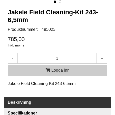
Jakele Field Cleaning-Kit 243-
A
M
6,5mm
M
U
Produktnummer:
495023
N
I
785,00
T
Inkl. moms
I
O
N
-
+
Logga inn
V
A
P
Jakele Field Cleaning-Kit 243-6,5mm
E
N
Beskrivning
O
Specifikationer