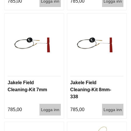
785,00
785,00
I
Logga inn
Logga inn
S
T
O
L
E
R
V
A
P
E
N
V
Jakele Field
Jakele Field
Å
Cleaning-Kit 7mm
Cleaning-Kit 8mm-
R
338
D
785,00
785,00
Logga inn
Logga inn