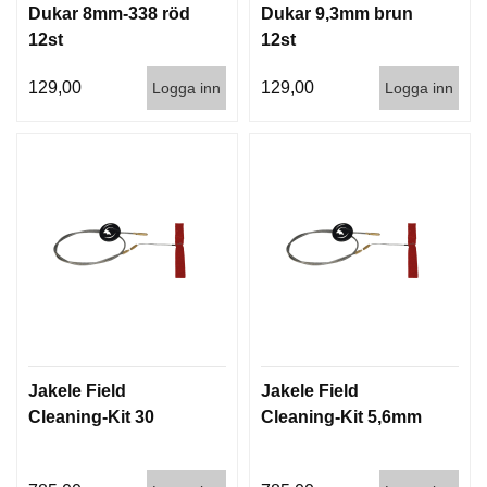
D
Dukar 8mm-338 röd
Dukar 9,3mm brun
D
12st
12st
Ä
M
129,00
129,00
Logga inn
Logga inn
P
A
R
E
L
U
F
T
V
A
P
E
Jakele Field
Jakele Field
N
Cleaning-Kit 30
Cleaning-Kit 5,6mm
P