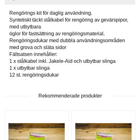
P
T
I
Rengörings kit för daglig användning.
K
Syntetiskt täckt stålkabel för rengöring av gevärspipor,
med utbytbara
öglor för fastsättning av rengöringsmaterial.
S
Rengöringsdukar med dubbla användningsområden
K
med grova och släta sidor
J
Fältsatsen innehåller:
U
1 x stålkabel inkl. Jakele-Aid och utbytbar slinga
T
1 x utbytbar slinga
T
12 st. rengöringsdukar
R
Ä
N
I
Rekommenderade produkter
N
G
J
A
K