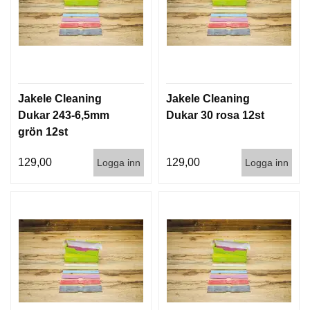
T
T
I
L
L
B
E
Jakele Cleaning
Jakele Cleaning
H
Dukar 243-6,5mm
Dukar 30 rosa 12st
Ö
R
grön 12st
129,00
129,00
Logga inn
Logga inn
H
A
N
D
L
A
D
D
N
I
N