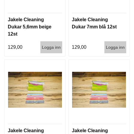
G
Jakele Cleaning
Jakele Cleaning
V
Dukar 5,6mm beige
Dukar 7mm blå 12st
A
12st
P
E
129,00
129,00
Logga inn
Logga inn
N
T
I
L
L
B
E
H
Ö
R
L
J
Jakele Cleaning
Jakele Cleaning
U