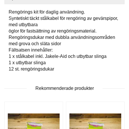
P
T
I
Rengörings kit för daglig användning.
K
Syntetiskt täckt stålkabel för rengöring av gevärspipor,
med utbytbara
öglor för fastsättning av rengöringsmaterial.
S
Rengöringsdukar med dubbla användningsområden
K
med grova och släta sidor
J
Fältsatsen innehåller:
U
1 x stålkabel inkl. Jakele-Aid och utbytbar slinga
T
1 x utbytbar slinga
T
12 st. rengöringsdukar
R
Ä
N
I
Rekommenderade produkter
N
G
J
A
K