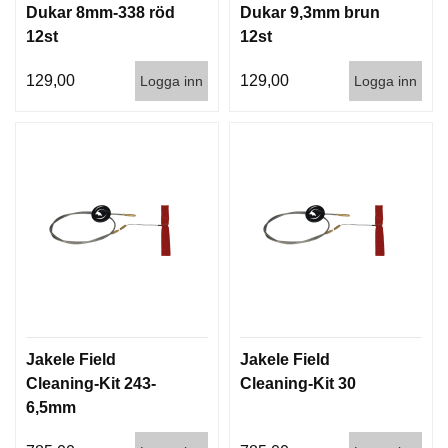
D
Dukar 8mm-338 röd
Dukar 9,3mm brun
D
12st
12st
Ä
M
129,00
129,00
Logga inn
Logga inn
P
A
R
E
L
U
F
T
V
A
P
E
Jakele Field
Jakele Field
N
Cleaning-Kit 243-
Cleaning-Kit 30
6,5mm
P