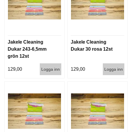
T
T
I
L
L
B
E
Jakele Cleaning
Jakele Cleaning
H
Dukar 243-6,5mm
Dukar 30 rosa 12st
Ö
R
grön 12st
129,00
129,00
Logga inn
Logga inn
H
A
N
D
L
A
D
D
N
I
N