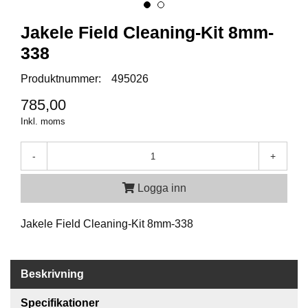
Jakele Field Cleaning-Kit 8mm-
A
M
338
M
U
Produktnummer:
495026
N
I
785,00
T
Inkl. moms
I
O
N
-
+
Logga inn
V
A
P
Jakele Field Cleaning-Kit 8mm-338
E
N
Beskrivning
O
Specifikationer