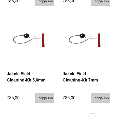
785,00
785,00
I
Logga inn
Logga inn
S
T
O
L
E
R
V
A
P
E
N
V
Jakele Field
Jakele Field
Å
Cleaning-Kit 5,6mm
Cleaning-Kit 7mm
R
D
785,00
785,00
Logga inn
Logga inn