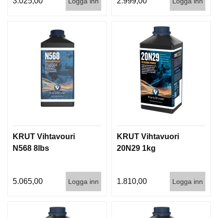
3.025,00
2.999,00
Logga inn
Logga inn
I
S
T
O
L
E
R
V
A
P
E
N
KRUT Vihtavouri
KRUT Vihtavuori
V
Å
N568 8lbs
20N29 1kg
R
D
5.065,00
1.810,00
Logga inn
Logga inn