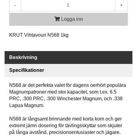
P
-
+
T
I
K
Logga inn
KRUT Vihtavouri N568 1kg
S
K
J
U
Beskrivning
T
T
Specifikationer
R
Ä
N568 är det perfekta valet för dagens oerhört populära
N
I
Magnumpatroner med stor kapacitet, som t.ex. 6.5
N
PRC, .300 PRC, .300 Winchester Magnum, och .338
G
Lapua Magnum.
N568 är långsamt brinnande med korta korn och ger
J
extremt jämn dosering för tävlingsskyttar som skjuter
A
på långa avstånd, precisionsentusiaster och jägare.
K