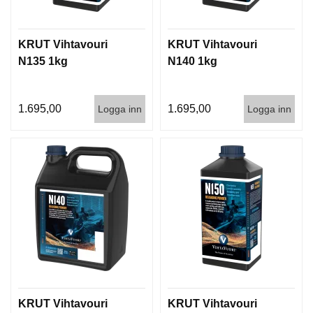
G
KRUT Vihtavouri
KRUT Vihtavouri
V
N135 1kg
N140 1kg
A
P
E
1.695,00
1.695,00
Logga inn
Logga inn
N
T
I
L
L
B
E
H
Ö
R
L
J
KRUT Vihtavouri
KRUT Vihtavouri
U