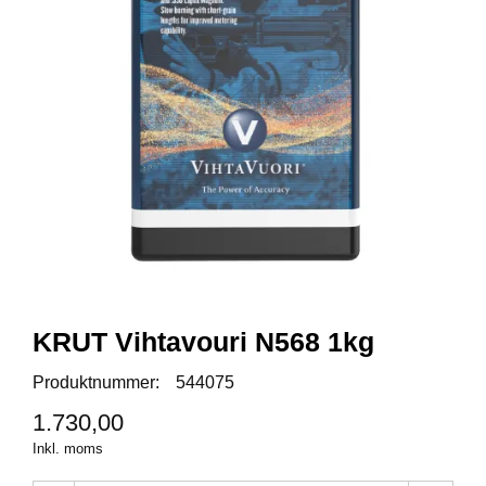
A
M
M
U
N
I
T
I
O
N
V
A
KRUT Vihtavouri N568 1kg
P
E
Produktnummer:
544075
N
1.730,00
Inkl. moms
O