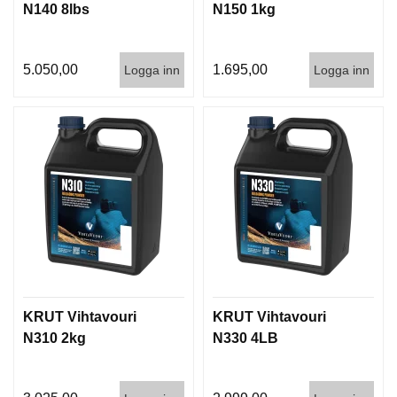
D
N140 8lbs
N150 1kg
D
Ä
M
5.050,00
1.695,00
Logga inn
Logga inn
P
A
R
E
L
U
F
T
V
A
P
E
KRUT Vihtavouri
KRUT Vihtavouri
N
N310 2kg
N330 4LB
P