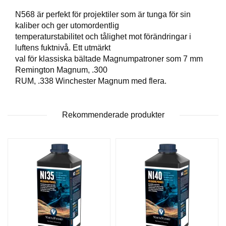
T
N568 är perfekt för projektiler som är tunga för sin
T
kaliber och ger utomordentlig
I
L
temperaturstabilitet och tålighet mot förändringar i
L
luftens fuktnivå. Ett utmärkt
B
val för klassiska bältade Magnumpatroner som 7 mm
E
Remington Magnum, .300
H
RUM, .338 Winchester Magnum med flera.
Ö
R
Rekommenderade produkter
H
A
N
D
L
A
D
D
N
I
N