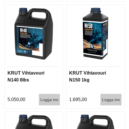
G
V
A
P
E
N
T
I
L
L
KRUT Vihtavouri
KRUT Vihtavouri
B
E
N140 8lbs
N150 1kg
H
Ö
R
5.050,00
1.695,00
Logga inn
Logga inn
L
J
U