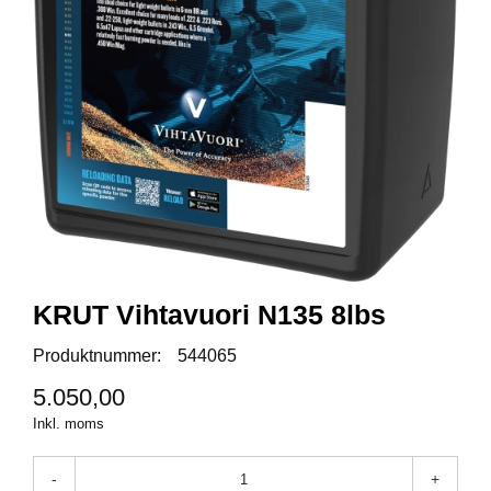
A
M
M
U
N
I
T
I
O
N
KRUT Vihtavuori N135 8lbs
V
A
P
Produktnummer:
544065
E
5.050,00
N
Inkl. moms
O
-
+