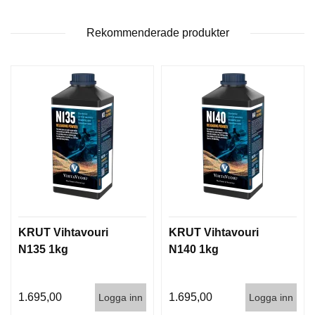
T
T
Rekommenderade produkter
I
L
L
B
E
H
Ö
R
H
A
N
D
KRUT Vihtavouri
KRUT Vihtavouri
L
A
N135 1kg
N140 1kg
D
D
N
1.695,00
1.695,00
Logga inn
Logga inn
I
N