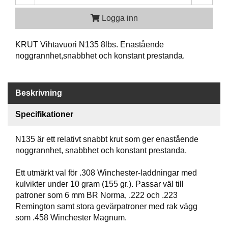
P
T
Logga inn
I
K
KRUT Vihtavuori N135 8lbs. Enastående
noggrannhet,snabbhet och konstant prestanda.
S
K
J
Beskrivning
U
T
T
Specifikationer
R
Ä
N135 är ett relativt snabbt krut som ger enastående
N
noggrannhet, snabbhet och konstant prestanda.
I
N
G
Ett utmärkt val för .308 Winchester-laddningar med
kulvikter under 10 gram (155 gr.). Passar väl till
patroner som 6 mm BR Norma, .222 och .223
Remington samt stora gevärpatroner med rak vägg
J
A
som .458 Winchester Magnum.
K