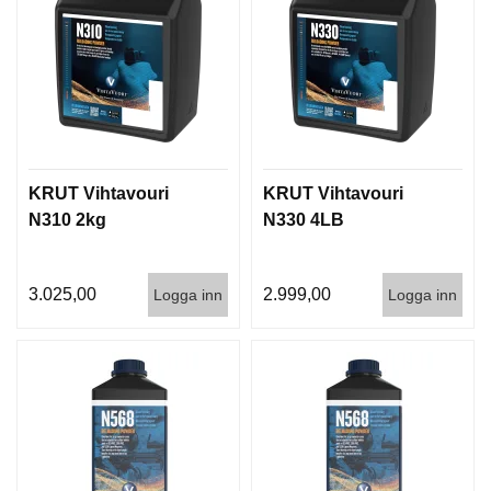
D
D
Ä
M
P
A
R
E
KRUT Vihtavouri
KRUT Vihtavouri
N310 2kg
N330 4LB
L
U
F
3.025,00
2.999,00
T
Logga inn
Logga inn
V
A
P
E
N
P