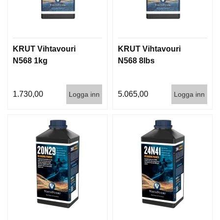
I
S
T
O
L
E
KRUT Vihtavouri
KRUT Vihtavouri
R
N568 1kg
N568 8lbs
V
1.730,00
5.065,00
Logga inn
Logga inn
A
P
E
N
V
Å
R
D