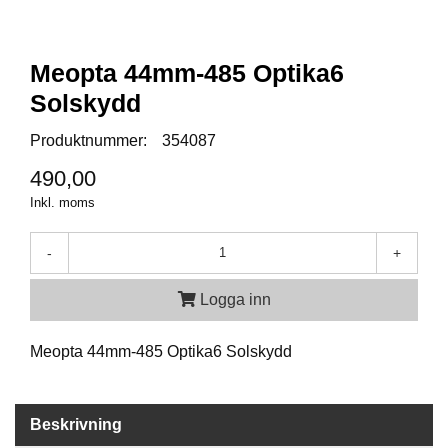
A
M
Meopta 44mm-485 Optika6
M
Solskydd
U
N
Produktnummer:
354087
I
T
490,00
I
O
Inkl. moms
N
-
+
V
Logga inn
A
P
E
Meopta 44mm-485 Optika6 Solskydd
N
Beskrivning
O