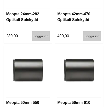
T
T
I
Meopta 24mm-282
Meopta 42mm-470
L
Optika6 Solskydd
Optika5 Solskydd
L
B
E
H
280,00
490,00
Logga inn
Logga inn
Ö
R
H
A
N
D
L
A
D
D
N
I
Meopta 50mm-550
Meopta 56mm-610
N