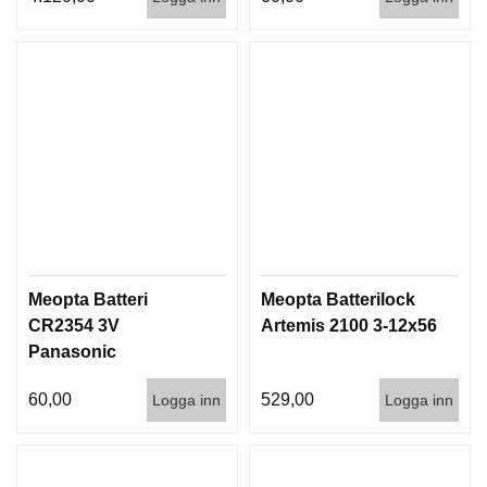
D
D
Ä
M
P
A
R
E
L
U
F
T
Meopta Batteri
Meopta Batterilock
V
CR2354 3V
Artemis 2100 3-12x56
A
Panasonic
P
E
N
60,00
529,00
Logga inn
Logga inn
P