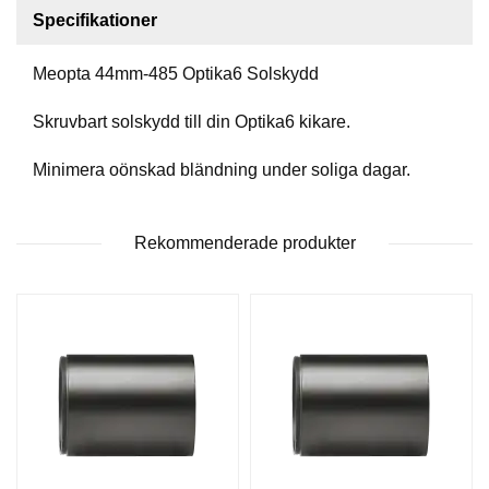
P
Specifikationer
T
I
K
Meopta 44mm-485 Optika6 Solskydd
Skruvbart solskydd till din Optika6 kikare.
S
K
Minimera oönskad bländning under soliga dagar.
J
U
T
Rekommenderade produkter
T
R
Ä
N
I
N
G
J
A
K