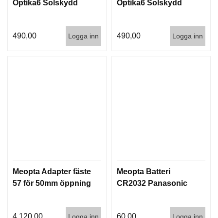
Optika6 Solskydd
Optika6 Solskydd
G
490,00
490,00
Logga inn
Logga inn
V
A
P
E
N
T
I
L
L
B
E
H
Ö
R
Meopta Adapter fäste
Meopta Batteri
57 för 50mm öppning
CR2032 Panasonic
L
J
U
4.120,00
60,00
Logga inn
Logga inn