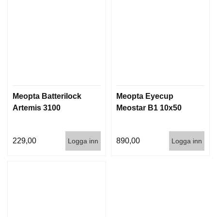
I
S
T
O
L
E
R
V
Meopta Batterilock
Meopta Eyecup
A
Artemis 3100
Meostar B1 10x50
P
E
N
V
229,00
890,00
Logga inn
Logga inn
Å
R
D