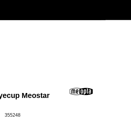
Användarmeny
Info center
yecup Meostar
:
355248