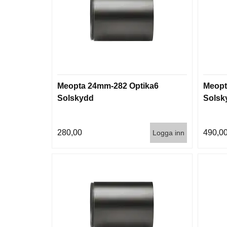
Meopta 24mm-282 Optika6
Meopt
Solskydd
Solsk
280,00
490,0
Logga inn