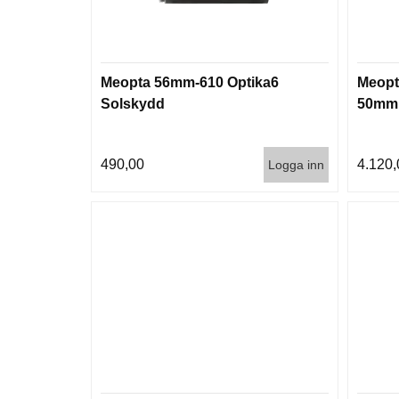
Meopta 56mm-610 Optika6
Meopta
Solskydd
50mm 
490,00
4.120,
Logga inn