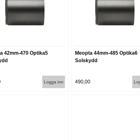
a 42mm-470 Optika5
Meopta 44mm-485 Optika6
ydd
Solskydd
0
490,00
Logga inn
Lo