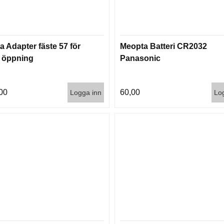
 Adapter fäste 57 för
Meopta Batteri CR2032
öppning
Panasonic
00
60,00
Logga inn
Lo