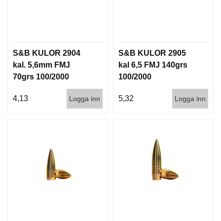
T
T
I
L
L
S&B KULOR 2904
S&B KULOR 2905
B
E
kal. 5,6mm FMJ
kal 6,5 FMJ 140grs
H
70grs 100/2000
100/2000
Ö
R
4,13
5,32
Logga inn
Logga inn
H
A
N
D
L
A
D
D
N
I
N