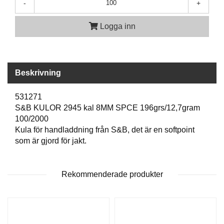
-
+
A
Logga inn
M
M
U
N
I
Beskrivning
T
I
531271
O
S&B KULOR 2945 kal 8MM SPCE 196grs/12,7gram
N
100/2000
Kula för handladdning från S&B, det är en softpoint
som är gjord för jakt.
V
A
P
E
Rekommenderade produkter
N
O