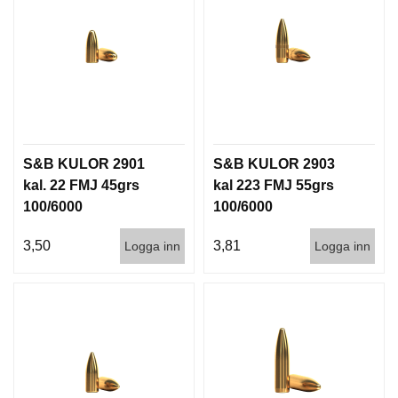
P
T
I
K
S
K
J
S&B KULOR 2901
S&B KULOR 2903
U
T
kal. 22 FMJ 45grs
kal 223 FMJ 55grs
T
100/6000
100/6000
R
Ä
3,50
3,81
Logga inn
Logga inn
N
I
N
G
J
A
K