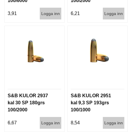
100/6000
100/2000
D
D
3,91
6,21
Logga inn
Logga inn
Ä
M
P
A
R
E
L
U
F
T
V
A
S&B KULOR 2937
S&B KULOR 2951
P
E
kal 30 SP 180grs
kal 9,3 SP 193grs
N
100/2000
100/1000
6,67
8,54
Logga inn
Logga inn
P