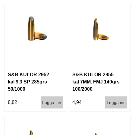
I
S
T
O
L
E
R
V
A
P
E
S&B KULOR 2952
S&B KULOR 2955
N
kal 9,3 SP 285grs
kal 7MM. FMJ 140grs
V
50/1000
100/2000
Å
R
8,82
4,94
D
Logga inn
Logga inn