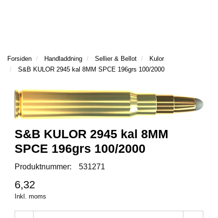
l
l
g
e
e
g
T
n
n
l
I
a
a
e
L
v
v
n
L
i
i
Forsiden
Handladdning
Sellier & Bellot
Kulor
a
B
g
g
S&B KULOR 2945 kal 8MM SPCE 196grs 100/2000
v
A
a
a
K
i
t
t
A
g
T
i
i
a
I
o
o
t
L
n
n
i
L
S&B KULOR 2945 kal 8MM
o
F
n
SPCE 196grs 100/2000
R
A
Produktnummer:
531271
M
S
6,32
I
Inkl. moms
D
A
N