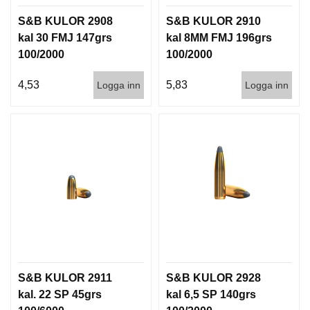
G
S&B KULOR 2908
S&B KULOR 2910
kal 30 FMJ 147grs
kal 8MM FMJ 196grs
100/2000
100/2000
V
A
4,53
5,83
Logga inn
Logga inn
P
E
N
T
I
L
L
B
E
H
Ö
R
S&B KULOR 2911
S&B KULOR 2928
L
J
kal. 22 SP 45grs
kal 6,5 SP 140grs
U