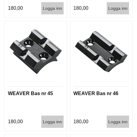
G
180,00
180,00
Logga inn
Logga inn
V
A
P
E
N
T
I
L
L
B
E
H
WEAVER Bas nr 45
WEAVER Bas nr 46
Ö
R
180,00
180,00
Logga inn
Logga inn
L
J
U