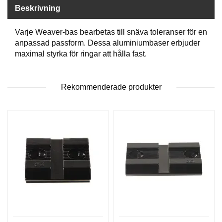
P
Beskrivning
T
I
K
Varje Weaver-bas bearbetas till snäva toleranser för en
anpassad passform. Dessa aluminiumbaser erbjuder
maximal styrka för ringar att hålla fast.
S
K
J
Rekommenderade produkter
U
T
T
R
Ä
N
I
N
G
J
A
K