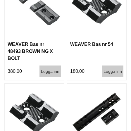
I
S
T
O
L
E
R
WEAVER Bas nr
WEAVER Bas nr 54
48493 BROWNING X
V
BOLT
A
P
380,00
180,00
Logga inn
Logga inn
E
N
V
Å
R
D