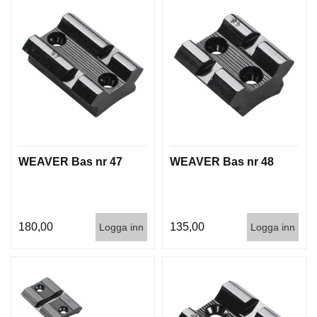
D
D
Ä
M
P
A
R
E
L
WEAVER Bas nr 47
WEAVER Bas nr 48
U
F
T
V
A
180,00
135,00
Logga inn
Logga inn
P
E
N
P