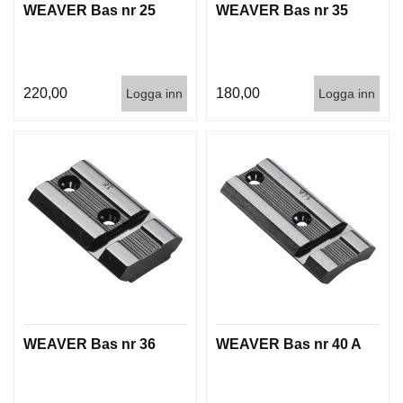
WEAVER Bas nr 25
WEAVER Bas nr 35
T
T
I
L
L
220,00
180,00
Logga inn
Logga inn
B
E
H
Ö
R
H
A
N
D
L
A
D
WEAVER Bas nr 36
WEAVER Bas nr 40 A
D
N
I
N