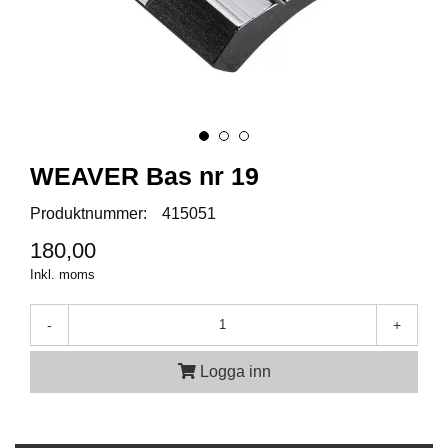
A
M
M
U
N
I
T
WEAVER Bas nr 19
I
O
Produktnummer:
415051
N
180,00
Inkl. moms
V
A
P
-
+
E
N
Logga inn
O