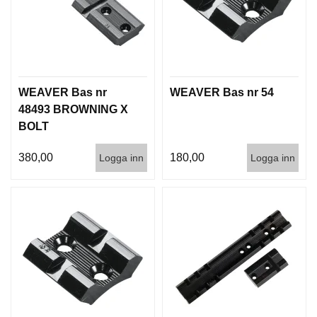
I
S
T
O
L
E
R
WEAVER Bas nr
WEAVER Bas nr 54
48493 BROWNING X
BOLT
V
A
380,00
180,00
Logga inn
Logga inn
P
E
N
V
Å
R
D