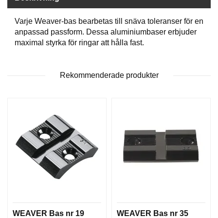
P
T
I
Varje Weaver-bas bearbetas till snäva toleranser för en
K
anpassad passform. Dessa aluminiumbaser erbjuder
maximal styrka för ringar att hålla fast.
S
K
Rekommenderade produkter
J
U
T
T
R
Ä
N
I
N
G
J
A
WEAVER Bas nr 19
WEAVER Bas nr 35
K