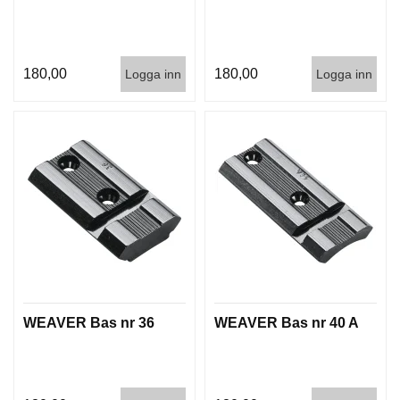
T
T
I
L
180,00
180,00
Logga inn
Logga inn
L
B
E
H
Ö
R
H
A
N
D
L
A
WEAVER Bas nr 36
WEAVER Bas nr 40 A
D
D
N
I
N