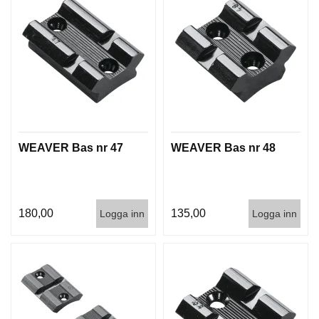
D
D
Ä
M
P
A
R
E
WEAVER Bas nr 47
WEAVER Bas nr 48
L
U
F
T
V
180,00
135,00
Logga inn
Logga inn
A
P
E
N
P