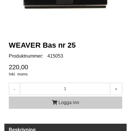
A
M
M
U
N
I
WEAVER Bas nr 25
T
I
Produktnummer:
415053
O
N
220,00
Inkl. moms
V
-
+
A
P
E
Logga inn
N
O
Beskrivning