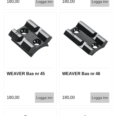
180,00
180,00
Logga inn
Logga inn
G
V
A
P
E
N
T
I
L
L
B
E
WEAVER Bas nr 45
WEAVER Bas nr 46
H
Ö
R
180,00
180,00
Logga inn
Logga inn
L
J
U