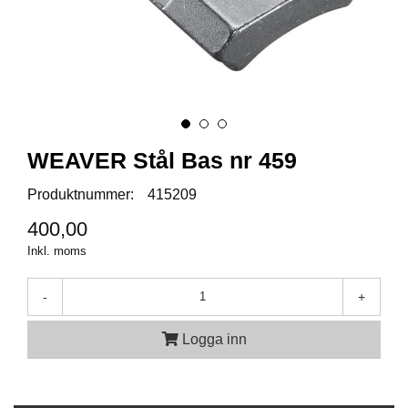
A
M
M
U
N
I
T
WEAVER Stål Bas nr 459
I
O
Produktnummer:
415209
N
400,00
Inkl. moms
V
A
P
-
+
E
N
Logga inn
O