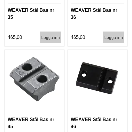
T
WEAVER Stål Bas nr
WEAVER Stål Bas nr
T
I
35
36
L
L
B
465,00
465,00
Logga inn
Logga inn
E
H
Ö
R
H
A
N
D
L
A
D
D
WEAVER Stål Bas nr
WEAVER Stål Bas nr
N
I
45
46
N