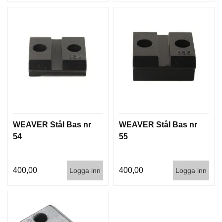
D
D
Ä
M
P
A
R
E
L
U
F
WEAVER Stål Bas nr
WEAVER Stål Bas nr
T
54
55
V
A
P
400,00
400,00
Logga inn
Logga inn
E
N
P