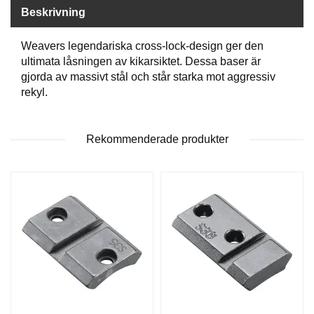
P
Beskrivning
T
I
K
Weavers legendariska cross-lock-design ger den
ultimata låsningen av kikarsiktet. Dessa baser är
gjorda av massivt stål och står starka mot aggressiv
S
rekyl.
K
J
U
Rekommenderade produkter
T
T
R
Ä
N
I
N
G
J
A
K