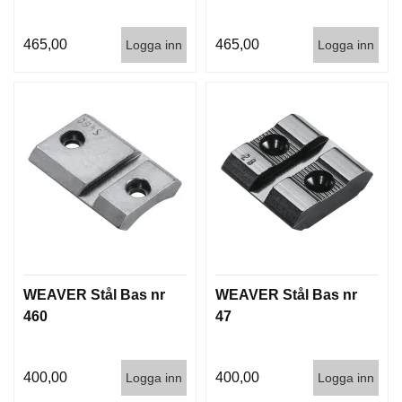
G
465,00
465,00
Logga inn
Logga inn
V
A
P
E
N
T
I
L
L
B
E
H
Ö
WEAVER Stål Bas nr
WEAVER Stål Bas nr
R
460
47
L
400,00
400,00
J
Logga inn
Logga inn
U