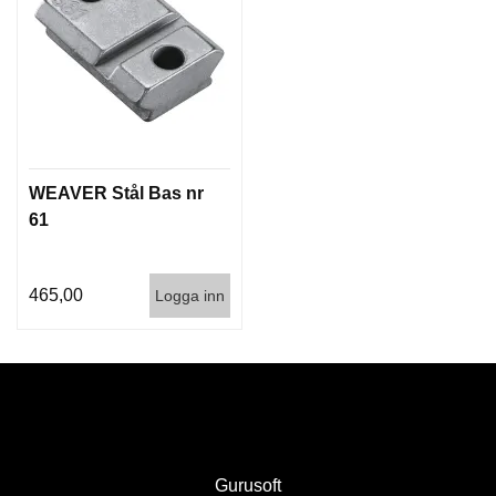
I
S
T
O
L
E
R
WEAVER Stål Bas nr
V
61
A
P
E
N
465,00
Logga inn
V
Å
R
D
Gurusoft