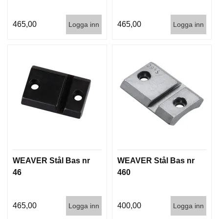
G
465,00
465,00
Logga inn
Logga inn
V
A
P
E
N
T
I
L
L
B
E
H
Ö
WEAVER Stål Bas nr
WEAVER Stål Bas nr
R
46
460
L
465,00
400,00
J
Logga inn
Logga inn
U