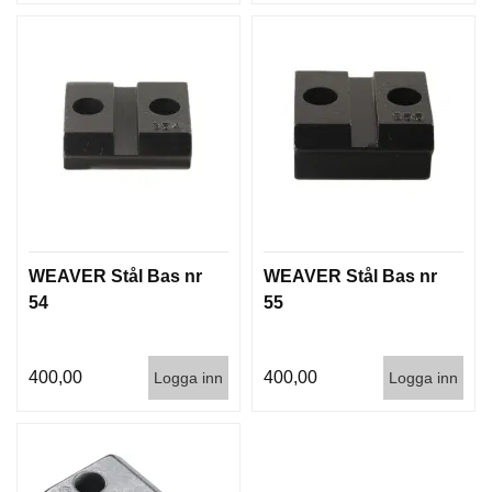
D
D
Ä
M
P
A
R
E
L
U
F
WEAVER Stål Bas nr
WEAVER Stål Bas nr
T
54
55
V
A
P
400,00
400,00
Logga inn
Logga inn
E
N
P