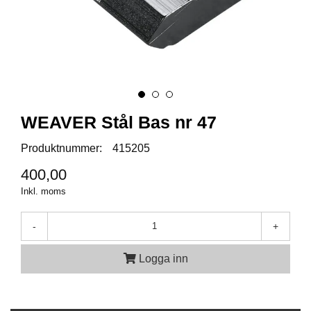
A
M
M
U
N
I
T
WEAVER Stål Bas nr 47
I
O
Produktnummer:
415205
N
400,00
Inkl. moms
V
A
P
-
+
E
N
Logga inn
O