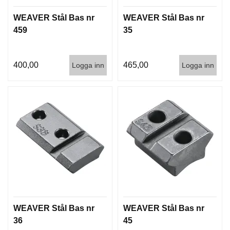
T
WEAVER Stål Bas nr
WEAVER Stål Bas nr
T
I
459
35
L
L
B
400,00
465,00
Logga inn
Logga inn
E
H
Ö
R
H
A
N
D
L
A
D
D
WEAVER Stål Bas nr
WEAVER Stål Bas nr
N
I
36
45
N