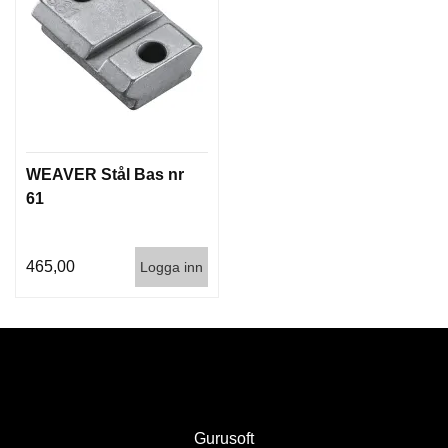
I
S
T
O
L
E
R
WEAVER Stål Bas nr
V
61
A
P
E
N
465,00
Logga inn
V
Å
R
D
Gurusoft