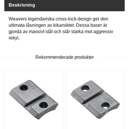
P
Beskrivning
T
I
K
Weavers legendariska cross-lock-design ger den
ultimata låsningen av kikarsiktet. Dessa baser är
gjorda av massivt stål och står starka mot aggressiv
S
rekyl.
K
J
U
Rekommenderade produkter
T
T
R
Ä
N
I
N
G
J
A
K