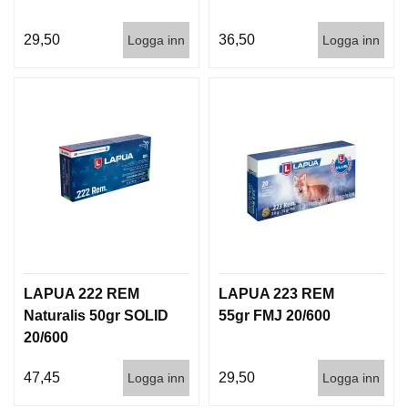
G
29,50
36,50
Logga inn
Logga inn
V
A
P
E
N
T
I
L
L
B
E
H
Ö
LAPUA 222 REM
LAPUA 223 REM
R
Naturalis 50gr SOLID
55gr FMJ 20/600
20/600
L
47,45
29,50
Logga inn
Logga inn
J
U