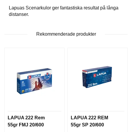
T
Lapuas Scenarkulor ger fantastiska resultat på långa
T
distanser.
I
L
L
B
Rekommenderade produkter
E
H
Ö
R
H
A
N
D
L
A
D
D
LAPUA 222 Rem
LAPUA 222 REM
N
55gr FMJ 20/600
55gr SP 20/600
I
N