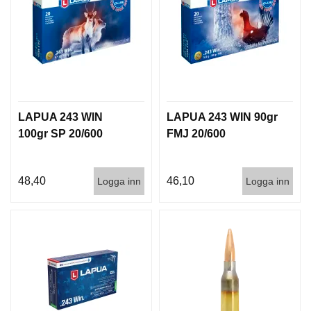
I
S
T
O
L
E
R
LAPUA 243 WIN
LAPUA 243 WIN 90gr
V
100gr SP 20/600
FMJ 20/600
A
P
E
48,40
46,10
Logga inn
Logga inn
N
V
Å
R
D