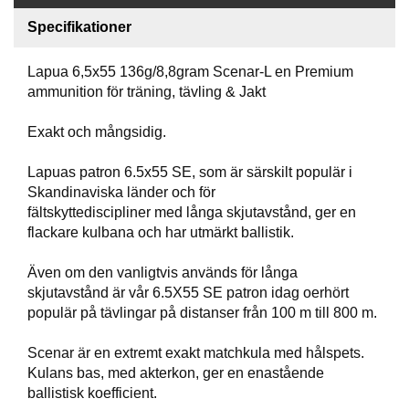
P
T
Specifikationer
I
K
Lapua 6,5x55 136g/8,8gram Scenar-L en Premium
ammunition för träning, tävling & Jakt
S
Exakt och mångsidig.
K
J
U
Lapuas patron 6.5x55 SE, som är särskilt populär i
T
Skandinaviska länder och för
T
fältskyttediscipliner med långa skjutavstånd, ger en
R
flackare kulbana och har utmärkt ballistik.
Ä
N
Även om den vanligtvis används för långa
I
N
skjutavstånd är vår 6.5X55 SE patron idag oerhört
G
populär på tävlingar på distanser från 100 m till 800 m.
Scenar är en extremt exakt matchkula med hålspets.
J
Kulans bas, med akterkon, ger en enastående
A
ballistisk koefficient.
K