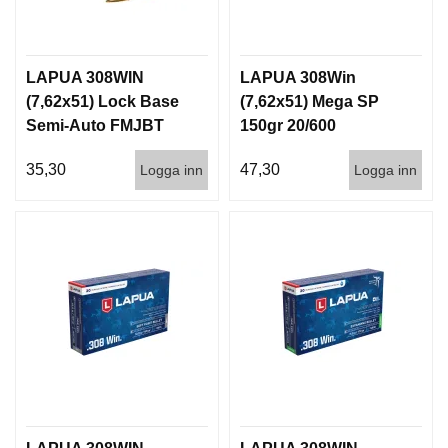
LAPUA 308WIN
LAPUA 308Win
(7,62x51) Lock Base
(7,62x51) Mega SP
Semi-Auto FMJBT
150gr 20/600
170gr 20/300
35,30
47,30
Logga inn
Logga inn