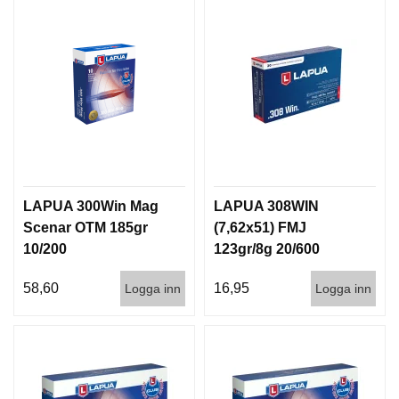
LAPUA 300Win Mag
LAPUA 308WIN
Scenar OTM 185gr
(7,62x51) FMJ
10/200
123gr/8g 20/600
58,60
16,95
Logga inn
Logga inn