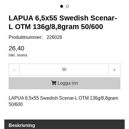
A
LAPUA 6,5x55 Swedish Scenar-
M
M
L OTM 136g/8,8gram 50/600
U
N
Produktnummer:
226026
I
T
26,40
I
Inkl. moms
O
N
-
+
V
Logga inn
A
P
LAPUA 6,5x55 Swedish Scenar-L OTM 136g/8,8gram
E
50/600
N
O
Beskrivning