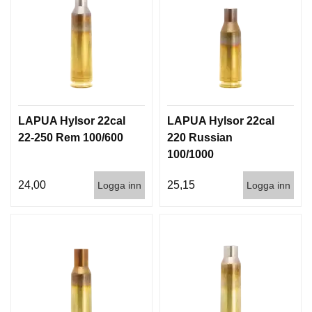
G
V
A
P
E
N
LAPUA Hylsor 22cal
LAPUA Hylsor 22cal
T
22-250 Rem 100/600
220 Russian
I
L
100/1000
L
B
24,00
25,15
Logga inn
Logga inn
E
H
Ö
R
L
J
U