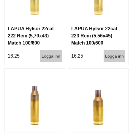
D
D
Ä
M
P
LAPUA Hylsor 22cal
LAPUA Hylsor 22cal
A
222 Rem (5,70x43)
223 Rem (5,56x45)
R
E
Match 100/600
Match 100/600
16,25
16,25
Logga inn
Logga inn
L
U
F
T
V
A
P
E
N
P