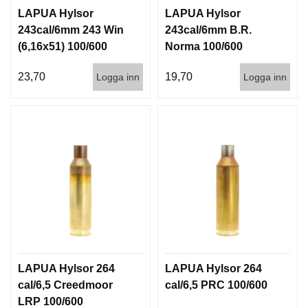
I
LAPUA Hylsor
LAPUA Hylsor
S
T
243cal/6mm 243 Win
243cal/6mm B.R.
O
(6,16x51) 100/600
Norma 100/600
L
E
23,70
19,70
Logga inn
Logga inn
R
V
A
P
E
N
V
Å
R
D
LAPUA Hylsor 264
LAPUA Hylsor 264
cal/6,5 Creedmoor
cal/6,5 PRC 100/600
LRP 100/600