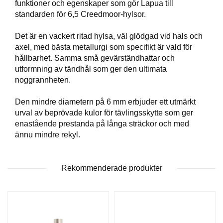
funktioner och egenskaper som gör Lapua till
T
standarden för 6,5 Creedmoor-hylsor.
T
I
Det är en vackert ritad hylsa, väl glödgad vid hals och
L
L
axel, med bästa metallurgi som specifikt är vald för
B
hållbarhet. Samma små gevärständhattar och
E
utformning av tändhål som ger den ultimata
H
noggrannheten.
Ö
R
Den mindre diametern på 6 mm erbjuder ett utmärkt
urval av beprövade kulor för tävlingsskytte som ger
enastående prestanda på långa sträckor och med
H
ännu mindre rekyl.
A
N
D
L
Rekommenderade produkter
A
D
D
N
I
N