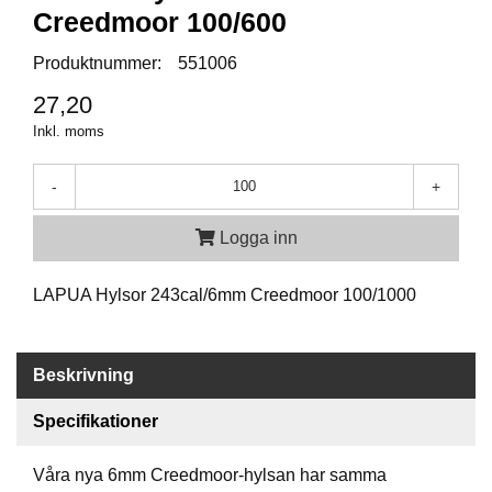
P
Creedmoor 100/600
T
I
Produktnummer:
551006
K
27,20
Inkl. moms
S
K
J
-
+
U
T
Logga inn
T
R
Ä
LAPUA Hylsor 243cal/6mm Creedmoor 100/1000
N
I
N
G
Beskrivning
Specifikationer
J
A
Våra nya 6mm Creedmoor-hylsan har samma
K