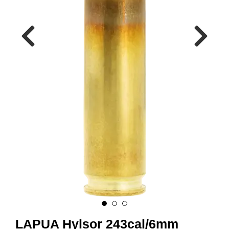
A
M
M
U
N
I
T
I
O
N
V
A
P
E
N
O
LAPUA Hylsor 243cal/6mm