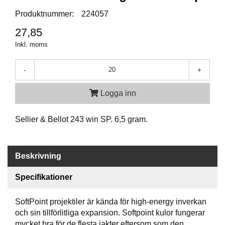
P
T
Produktnummer:
224057
I
K
27,85
Inkl. moms
S
-
+
K
J
Logga inn
U
T
T
Sellier & Bellot 243 win SP. 6,5 gram.
R
Ä
N
I
Beskrivning
N
G
Specifikationer
SoftPoint projektiler är kända för high-energy inverkan
J
och sin tillförlitliga expansion. Softpoint kulor fungerar
A
K
mycket bra för de flesta jakter eftersom som den