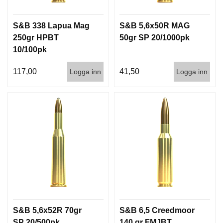
S&B 338 Lapua Mag
S&B 5,6x50R MAG
250gr HPBT
50gr SP 20/1000pk
10/100pk
117,00
41,50
Logga inn
Logga inn
S&B 5,6x52R 70gr
S&B 6,5 Creedmoor
SP 20/500pk
140 gr FMJBT