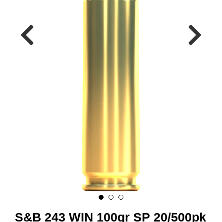
A
M
M
U
N
I
T
I
O
N
V
A
P
E
N
O
S&B 243 WIN 100gr SP 20/500pk