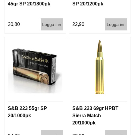
45gr SP 20/1800pk
SP 20/1200pk
G
20,80
22,90
Logga inn
Logga inn
V
A
P
E
N
T
I
L
L
B
E
H
Ö
R
S&B 223 55gr SP
S&B 223 69gr HPBT
20/1000pk
Sierra Match
L
20/1000pk
J
U