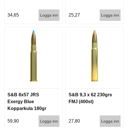
34,65
25,27
Logga inn
Logga inn
S&B 8x57 JRS
S&B 9,3 x 62 230grs
Exergy Blue
FMJ (400st)
Kopparkula 180gr
TXRG 20/240
59,90
27,80
Logga inn
Logga inn