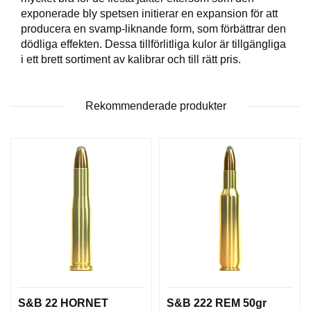
T
exponerade bly spetsen initierar en expansion för att
T
producera en svamp-liknande form, som förbättrar den
I
dödliga effekten. Dessa tillförlitliga kulor är tillgängliga
L
i ett brett sortiment av kalibrar och till rätt pris.
L
B
E
H
Rekommenderade produkter
Ö
R
H
A
N
D
L
A
D
D
N
I
S&B 22 HORNET
S&B 222 REM 50gr
N