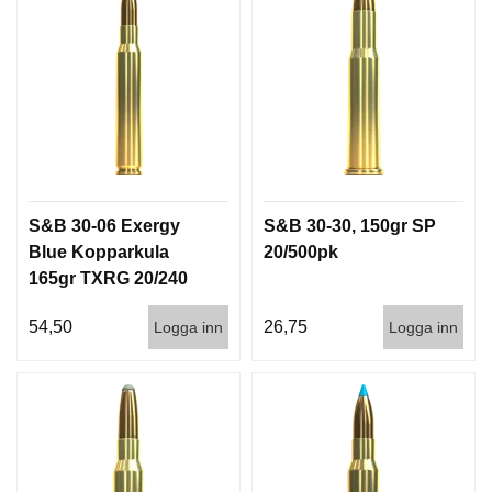
I
S
T
O
L
E
R
V
S&B 30-06 Exergy
S&B 30-30, 150gr SP
A
P
Blue Kopparkula
20/500pk
E
165gr TXRG 20/240
N
V
54,50
26,75
Logga inn
Logga inn
Å
R
D