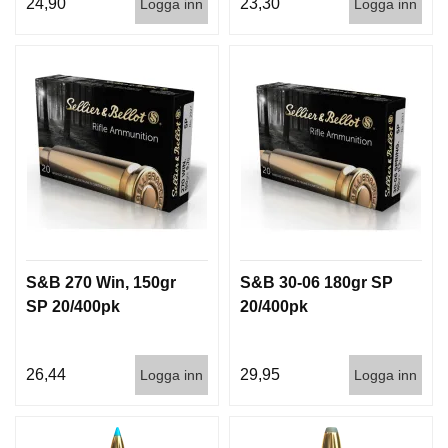
24,90
23,30
Logga inn
Logga inn
D
D
Ä
M
P
A
R
E
L
U
F
T
S&B 270 Win, 150gr
S&B 30-06 180gr SP
V
SP 20/400pk
20/400pk
A
P
E
N
26,44
29,95
Logga inn
Logga inn
P