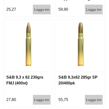
TXRG 20/240
25,27
59,90
Logga inn
Logga inn
S&B 9,3 x 62 230grs
S&B 9,3x62 285gr SP
FMJ (400st)
20/400pk
27,80
55,75
Logga inn
Logga inn