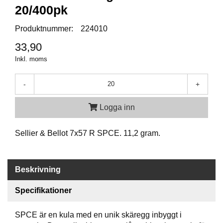
P
20/400pk
T
I
Produktnummer:
224010
K
33,90
Inkl. moms
S
K
J
-
+
U
T
Logga inn
T
R
Ä
Sellier & Bellot 7x57 R SPCE. 11,2 gram.
N
I
N
G
Beskrivning
Specifikationer
J
A
SPCE är en kula med en unik skäregg inbyggt i
K