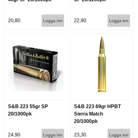
G
20,80
22,90
Logga inn
Logga inn
V
A
P
E
N
T
I
L
L
B
E
H
Ö
R
S&B 223 55gr SP
S&B 223 69gr HPBT
20/1000pk
Sierra Match
20/1000pk
L
J
24,90
23,30
Logga inn
Logga inn
U