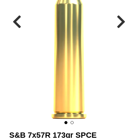
A
M
M
U
N
I
T
I
O
N
V
A
P
E
N
O
S&B 7x57R 173gr SPCE