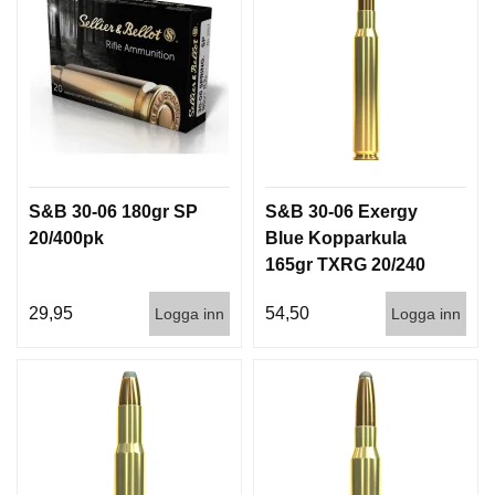
I
S
T
O
L
E
R
V
S&B 30-06 180gr SP
S&B 30-06 Exergy
A
20/400pk
Blue Kopparkula
P
165gr TXRG 20/240
E
N
V
29,95
54,50
Logga inn
Logga inn
Å
R
D