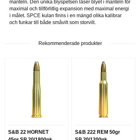
manteln. Den unika blyspetsen låser blyet i manteln för
T
maximal och tillförlitlig expansion med maximal energi
T
i målet. SPCE kulan finns i en mängd olika kalibrar
I
och funkar till både småvilt som storvilt.
L
L
B
E
Rekommenderade produkter
H
Ö
R
H
A
N
D
L
A
D
D
N
S&B 22 HORNET
S&B 222 REM 50gr
I
N
45gr SP 20/1800pk
SP 20/1200pk