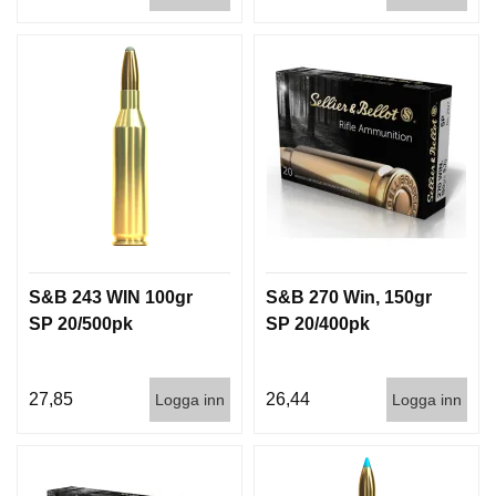
D
D
Ä
M
P
A
R
E
L
U
F
S&B 243 WIN 100gr
S&B 270 Win, 150gr
T
V
SP 20/500pk
SP 20/400pk
A
P
E
27,85
26,44
Logga inn
Logga inn
N
P