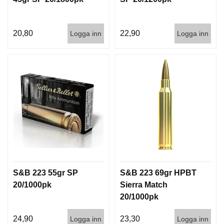
G
20,80
22,90
Logga inn
Logga inn
V
A
P
E
N
T
I
L
L
B
E
H
Ö
R
S&B 223 55gr SP
S&B 223 69gr HPBT
20/1000pk
Sierra Match
20/1000pk
L
J
24,90
23,30
Logga inn
Logga inn
U