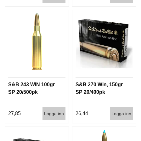
D
D
Ä
M
P
A
R
E
L
U
F
S&B 243 WIN 100gr
S&B 270 Win, 150gr
T
V
SP 20/500pk
SP 20/400pk
A
P
E
27,85
26,44
Logga inn
Logga inn
N
P