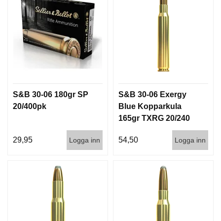
I
S
T
O
L
E
R
V
S&B 30-06 180gr SP
S&B 30-06 Exergy
A
20/400pk
Blue Kopparkula
P
165gr TXRG 20/240
E
N
V
29,95
54,50
Logga inn
Logga inn
Å
R
D