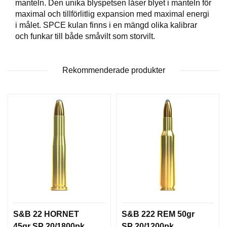
manteln. Den unika blyspetsen låser blyet i manteln för
T
maximal och tillförlitlig expansion med maximal energi
T
i målet. SPCE kulan finns i en mängd olika kalibrar
I
och funkar till både småvilt som storvilt.
L
L
B
E
Rekommenderade produkter
H
Ö
R
H
A
N
D
L
A
D
D
N
S&B 22 HORNET
S&B 222 REM 50gr
I
N
45gr SP 20/1800pk
SP 20/1200pk