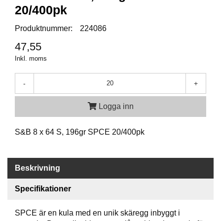
P
20/400pk
T
I
Produktnummer:
224086
K
47,55
Inkl. moms
S
K
J
-
+
U
T
Logga inn
T
R
Ä
S&B 8 x 64 S, 196gr SPCE 20/400pk
N
I
N
G
Beskrivning
Specifikationer
J
A
SPCE är en kula med en unik skäregg inbyggt i
K