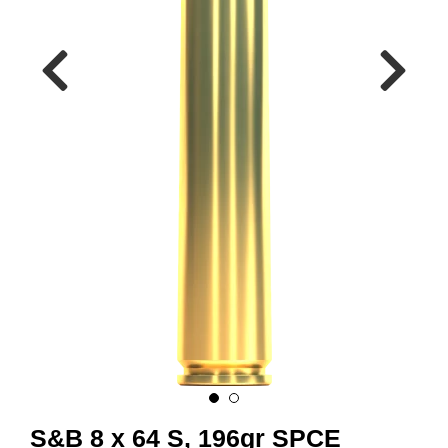
A
M
M
U
N
I
T
I
O
N
V
A
P
E
N
O
S&B 8 x 64 S, 196gr SPCE