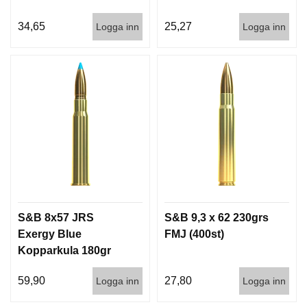
34,65
25,27
Logga inn
Logga inn
S&B 8x57 JRS
S&B 9,3 x 62 230grs
Exergy Blue
FMJ (400st)
Kopparkula 180gr
TXRG 20/240
59,90
27,80
Logga inn
Logga inn