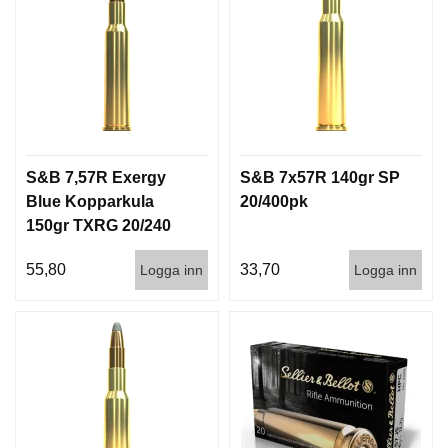
S&B 7,57R Exergy
S&B 7x57R 140gr SP
Blue Kopparkula
20/400pk
150gr TXRG 20/240
55,80
33,70
Logga inn
Logga inn