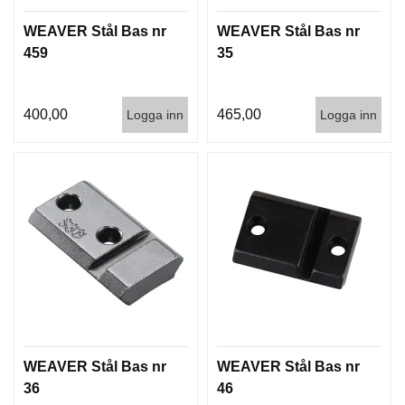
T
WEAVER Stål Bas nr
WEAVER Stål Bas nr
T
I
459
35
L
L
B
400,00
465,00
Logga inn
Logga inn
E
H
Ö
R
H
A
N
D
L
A
D
D
WEAVER Stål Bas nr
WEAVER Stål Bas nr
N
I
36
46
N