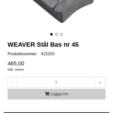
A
M
M
U
N
I
T
WEAVER Stål Bas nr 45
I
O
Produktnummer:
415203
N
465,00
Inkl. moms
V
A
P
-
+
E
N
Logga inn
O