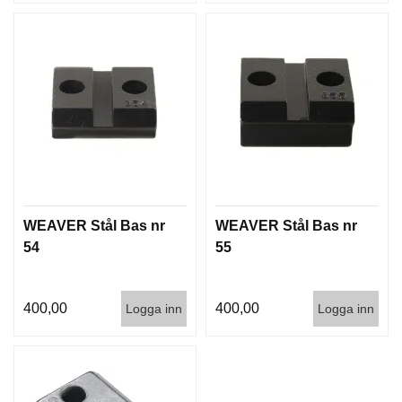
D
D
Ä
M
P
A
R
E
L
U
F
WEAVER Stål Bas nr
WEAVER Stål Bas nr
T
54
55
V
A
P
400,00
400,00
Logga inn
Logga inn
E
N
P