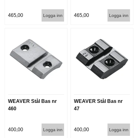
G
465,00
465,00
Logga inn
Logga inn
V
A
P
E
N
T
I
L
L
B
E
H
Ö
WEAVER Stål Bas nr
WEAVER Stål Bas nr
R
460
47
L
400,00
400,00
J
Logga inn
Logga inn
U