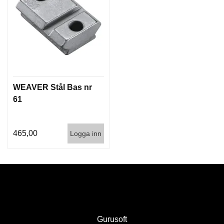
I
S
T
O
L
E
R
WEAVER Stål Bas nr
V
61
A
P
E
N
465,00
Logga inn
V
Å
R
D
Gurusoft