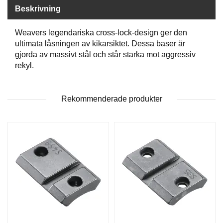
P
Beskrivning
T
I
K
Weavers legendariska cross-lock-design ger den
ultimata låsningen av kikarsiktet. Dessa baser är
gjorda av massivt stål och står starka mot aggressiv
S
rekyl.
K
J
U
Rekommenderade produkter
T
T
R
Ä
N
I
N
G
J
A
K